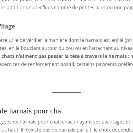
des additions superflues comme de petites ailes ou une po
filage
 être utile de vérifier la manière dont le harnais est enfilé (
attes, en le bouclant autour du cou ou en l’attachant au nive
 chats n’aiment pas passer la tête à travers le harnais
: 
s exercices de renforcement positif, certains pawrents préf
 de harnais pour chat
s types de harnais pour chat, chacun ayant ses avantages et
us haut, il n’existe pas de harnais parfait, le choix dépend