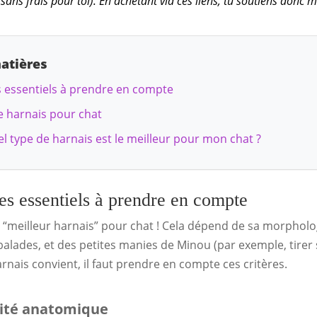
sans frais pour toi).
En achetant via ces liens, tu soutiens donc m
atières
es essentiels à prendre en compte
de harnais pour chat
el type de harnais est le meilleur pour mon chat ?
res essentiels à prendre en compte
ul “meilleur harnais” pour chat ! Cela dépend de sa morpholog
 balades, et des petites manies de Minou (par exemple, tirer s
rnais convient, il faut prendre en compte ces critères.
lité anatomique