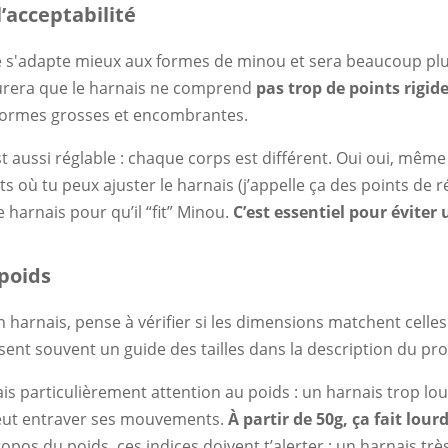
l’acceptabilité
 s'adapte mieux aux formes de minou et sera beaucoup plu
surera que le harnais ne comprend
pas trop de points rigid
normes grosses et encombrantes.
 aussi réglable : chaque corps est différent. Oui oui, même 
its où tu peux ajuster le harnais (j’appelle ça des points de ré
e harnais pour qu’il “fit” Minou.
C’est essentiel pour éviter 
 poids
 harnais, pense à vérifier si les dimensions matchent celles
sent souvent un guide des tailles dans la description du pr
is particulièrement attention au poids : un harnais trop lour
peut entraver ses mouvements.
À partir de 50g, ça fait lourd
opos du poids, ces indices doivent t’alerter : un harnais trè