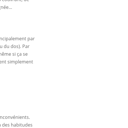
ignée…
principalement par
au du dos). Par
même si ça se
èrent simplement
 inconvénients.
ra des habitudes