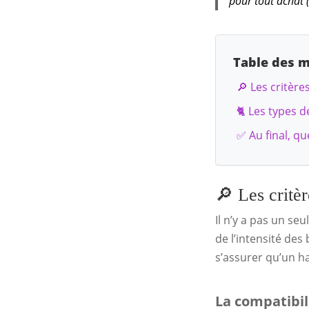
pour tout achat (
Table des m
🔎 Les critèr
🐈 Les types 
✅ Au final, qu
🔎 Les critè
Il n’y a pas un se
de l’intensité des
s’assurer qu’un ha
La compatibi