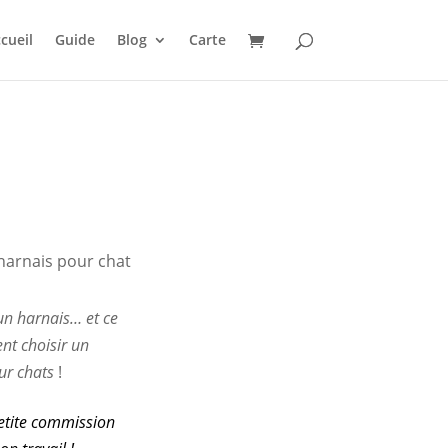
cueil
Guide
Blog
Carte
 un harnais… et ce
t choisir un
ur chats
!
 petite commission