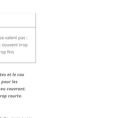
se valent pas :
t souvent trop
rop fins
es et le cou
 pour les
peu couvrant.
trop courte.