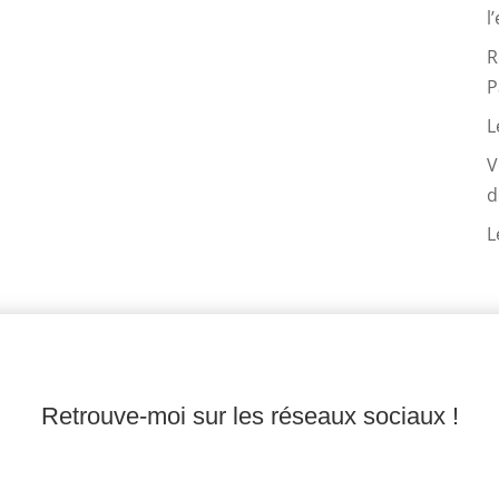
l
R
P
L
V
d
L
Retrouve-moi sur les réseaux sociaux !