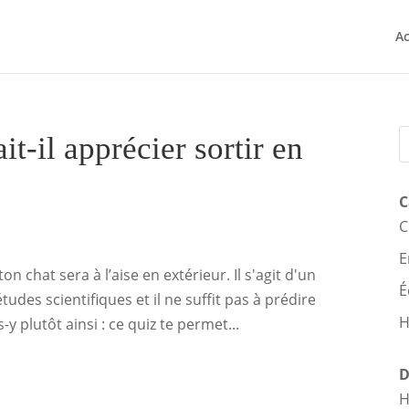
Ac
it-il apprécier sortir en
C
C
E
n chat sera à l’aise en extérieur. Il s'agit d'un
É
études scientifiques et il ne suffit pas à prédire
H
y plutôt ainsi : ce quiz te permet...
D
H