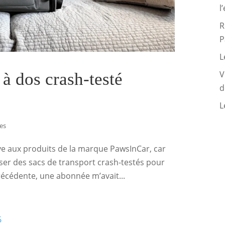
l
R
P
L
V
à dos crash-testé
d
L
es
ive aux produits de la marque PawsInCar, car
oser des sacs de transport crash-testés pour
écédente, une abonnée m’avait...