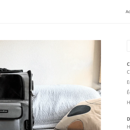
Ac
C
C
E
É
H
D
H