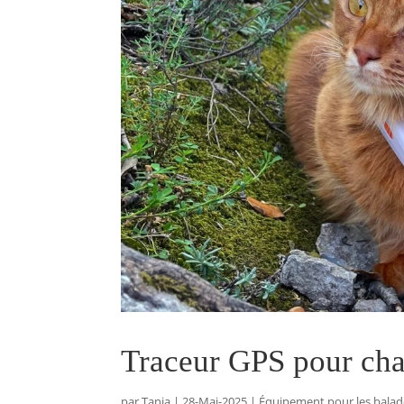
Traceur GPS pour chat
par
Tania
|
28-Mai-2025
|
Équipement pour les balad